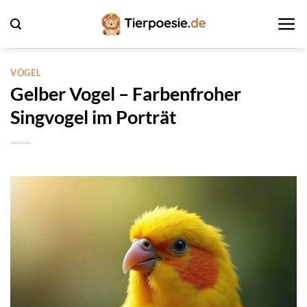
Zum
Inhalt
springen
VÖGEL
Gelber Vogel – Farbenfroher
Singvogel im Porträt