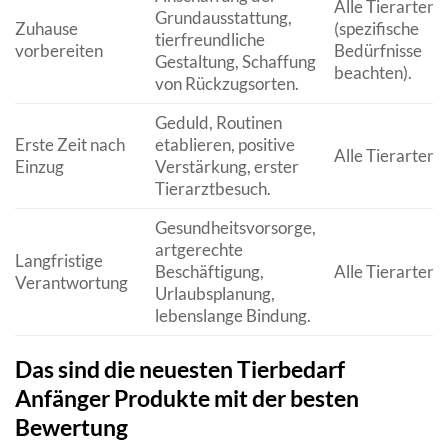
Alle Tierarten
Grundausstattung,
Zuhause
(spezifische
tierfreundliche
vorbereiten
Bedürfnisse
Gestaltung, Schaffung
beachten).
von Rückzugsorten.
Geduld, Routinen
Erste Zeit nach
etablieren, positive
Alle Tierarten.
Einzug
Verstärkung, erster
Tierarztbesuch.
Gesundheitsvorsorge,
artgerechte
Langfristige
Beschäftigung,
Alle Tierarten.
Verantwortung
Urlaubsplanung,
lebenslange Bindung.
Das sind die neuesten Tierbedarf
Anfänger Produkte mit der besten
Bewertung