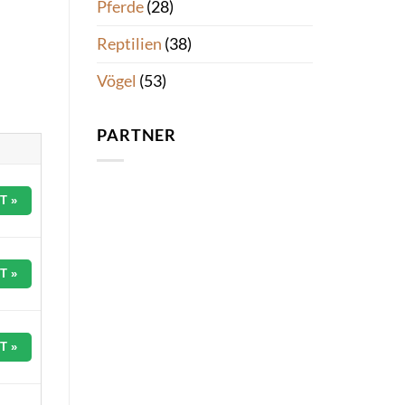
Pferde
(28)
Reptilien
(38)
Vögel
(53)
PARTNER
T »
T »
T »