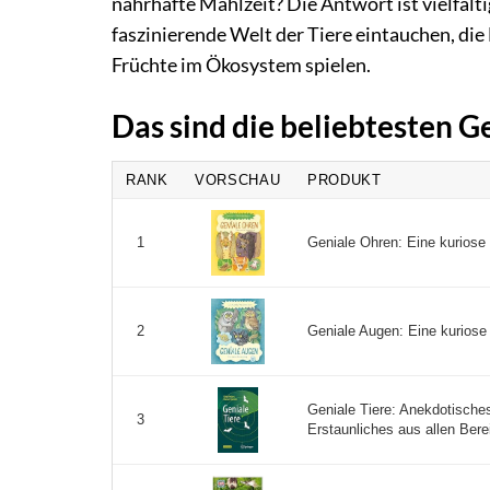
nahrhafte Mahlzeit? Die Antwort ist vielfälti
faszinierende Welt der Tiere eintauchen, die
Früchte im Ökosystem spielen.
Das sind die beliebtesten G
RANK
VORSCHAU
PRODUKT
Geniale Ohren: Eine kuriose 
1
Geniale Augen: Eine kuriose 
2
Geniale Tiere: Anekdotisch
3
Erstaunliches aus allen Bere