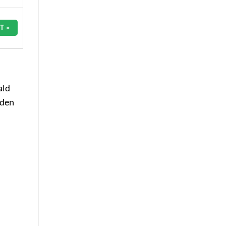
T »
ald
 den
n