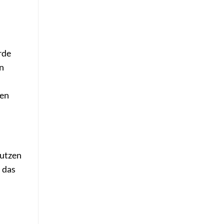
rde
en
ten
nutzen
 das