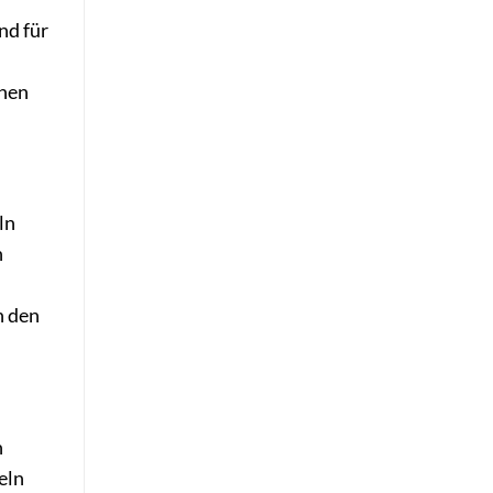
nd für
chen
ln
n
h den
n
eln