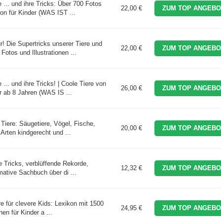
.. und ihre Tricks: Über 700 Fotos
22,00 €
ZUM TOP ANGEBO
on für Kinder (WAS IST ...
 Die Supertricks unserer Tiere und
22,00 €
ZUM TOP ANGEBO
Fotos und Illustrationen ...
.. und ihre Tricks! | Coole Tiere von
26,00 €
ZUM TOP ANGEBO
r ab 8 Jahren (WAS IS ...
 Tiere: Säugetiere, Vögel, Fische,
20,00 €
ZUM TOP ANGEBO
 Arten kindgerecht und ...
le Tricks, verblüffende Rekorde,
12,32 €
ZUM TOP ANGEBO
mative Sachbuch über di ...
re für clevere Kids: Lexikon mit 1500
24,95 €
ZUM TOP ANGEBO
nen für Kinder a ...