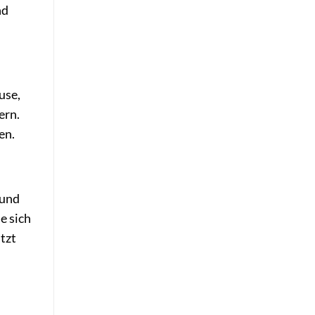
nd
use,
ern.
en.
 und
e sich
tzt