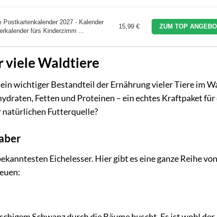
Postkartenkalender 2027 - Kalender
15,99 €
ZUM TOP ANGEBO
erkalender fürs Kinderzimm ...
r viele Waldtiere
d ein wichtiger Bestandteil der Ernährung vieler Tiere im W
hydraten, Fetten und Proteinen – ein echtes Kraftpaket für
 natürlichen Futterquelle?
haber
ekanntesten Eichelesser. Hier gibt es eine ganze Reihe vo
reuen:
uschigem Schwanz durch die Bäume huscht. Es ist wohl der