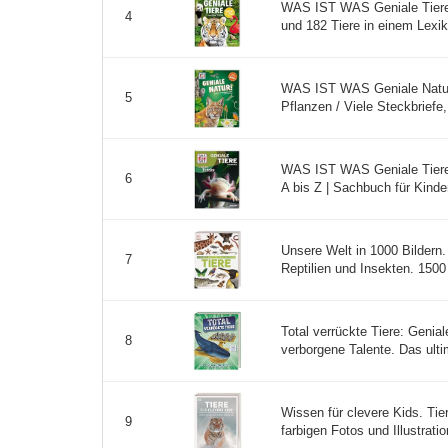
WAS IST WAS Geniale Tiere .
4
und 182 Tiere in einem Lexik
WAS IST WAS Geniale Natur!
5
Pflanzen / Viele Steckbriefe, 
WAS IST WAS Geniale Tiere .
6
A bis Z | Sachbuch für Kinde
Unsere Welt in 1000 Bildern.
7
Reptilien und Insekten. 1500
Total verrückte Tiere: Genia
8
verborgene Talente. Das ulti
Wissen für clevere Kids. Tie
9
farbigen Fotos und Illustratio