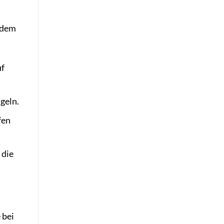
r dem
uf
geln.
fen
 die
 bei