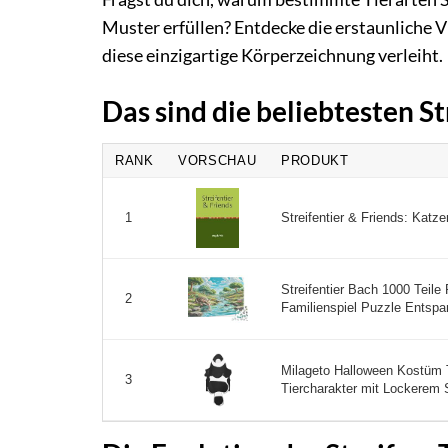
Muster erfüllen? Entdecke die erstaunliche Vi
diese einzigartige Körperzeichnung verleiht.
Das sind die beliebtesten S
RANK
VORSCHAU
PRODUKT
Streifentier & Friends: Kat
1
Streifentier Bach 1000 Teil
2
Familienspiel Puzzle Entsp
Milageto Halloween Kostüm Ti
3
Tiercharakter mit Lockerem Sc