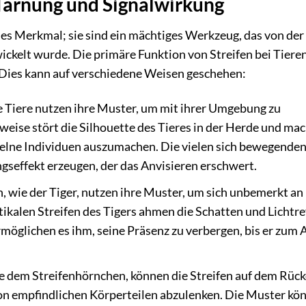
 Tarnung und Signalwirkung
ches Merkmal; sie sind ein mächtiges Werkzeug, das von der
ckelt wurde. Die primäre Funktion von Streifen bei Tieren
. Dies kann auf verschiedene Weisen geschehen:
te Tiere nutzen ihre Muster, um mit ihrer Umgebung zu
eise stört die Silhouette des Tieres in der Herde und mac
zelne Individuen auszumachen. Die vielen sich bewegende
gseffekt erzeugen, der das Anvisieren erschwert.
, wie der Tiger, nutzen ihre Muster, um sich unbemerkt an 
ikalen Streifen des Tigers ahmen die Schatten und Lichtre
öglichen es ihm, seine Präsenz zu verbergen, bis er zum A
ie dem Streifenhörnchen, können die Streifen auf dem Rüc
von empfindlichen Körperteilen abzulenken. Die Muster kö