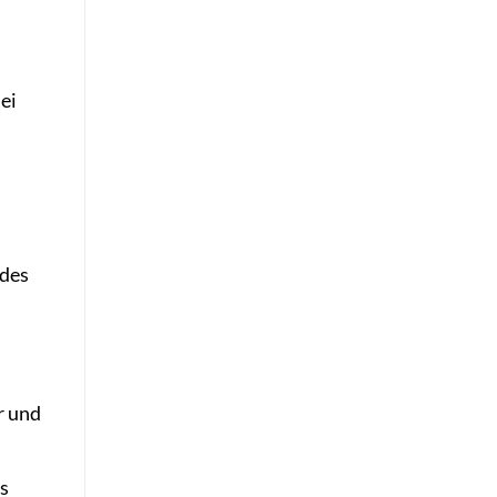
ei
 des
r und
s