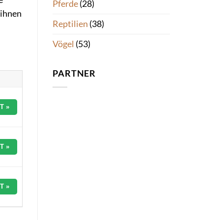
Pferde
(28)
 ihnen
Reptilien
(38)
Vögel
(53)
PARTNER
T »
T »
T »