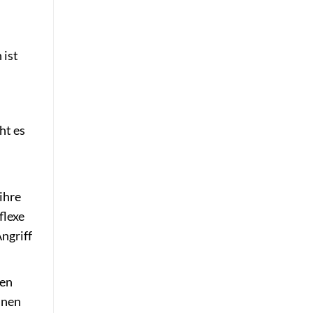
 ist
ht es
n
ihre
flexe
ngriff
ken
nnen