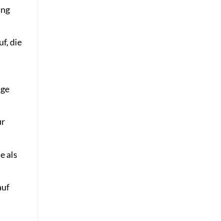
ung
f, die
ige
ur
e als
auf