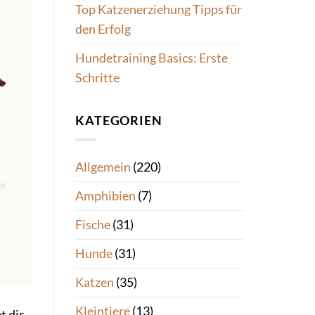
Top Katzenerziehung Tipps für
den Erfolg
Hundetraining Basics: Erste
Schritte
KATEGORIEN
Allgemein
(220)
Amphibien
(7)
Fische
(31)
Hunde
(31)
Katzen
(35)
Kleintiere
(13)
t dir