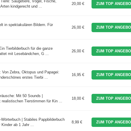
 Tiere: Säugetiere, Vögel, Fische,
20,00 €
ZUM TOP ANGEBO
 Arten kindgerecht und ...
lt in spektakulären Bildern. Für
26,00 €
ZUM TOP ANGEBO
Ein Tierbilderbuch für die ganze
26,00 €
ZUM TOP ANGEBO
ttet mit Lesebändchen, G ...
e: Von Zebra, Oktopus und Papagei:
16,95 €
ZUM TOP ANGEBO
derschönes erstes Tierbi ...
räusche: Mit 50 Sounds |
18,00 €
ZUM TOP ANGEBO
ealistischen Tierstimmen für Kin ...
o-Wörterbuch | Stabiles Pappbilderbuch
8,99 €
ZUM TOP ANGEBO
 Kinder ab 1 Jahr ...