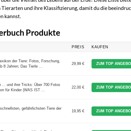
en Tierarten und ihre Klassifizierung, damit du die beeindr
en kannst.
Tierbuch Produkte
PREIS
KAUFEN
exikon der Tiere: Fotos, Forschung,
29,99 €
ZUM TOP ANGEBO
b 8 Jahren; Das Tierle ...
.. und ihre Tricks: Über 700 Fotos
22,00 €
ZUM TOP ANGEBO
on für Kinder (WAS IST ...
schnellsten, gefährlichsten Tiere der
19,95 €
ZUM TOP ANGEBO