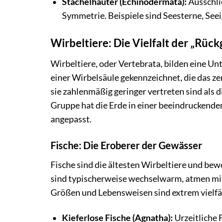
Stachelhäuter (Echinodermata):
Ausschlie
Symmetrie. Beispiele sind Seesterne, See
Wirbeltiere: Die Vielfalt der „Rück
Wirbeltiere, oder Vertebrata, bilden eine U
einer Wirbelsäule gekennzeichnet, die das 
sie zahlenmäßig geringer vertreten sind als d
Gruppe hat die Erde in einer beeindruckenden
angepasst.
Fische: Die Eroberer der Gewässer
Fische sind die ältesten Wirbeltiere und b
sind typischerweise wechselwarm, atmen mit
Größen und Lebensweisen sind extrem vielfäl
Kieferlose Fische (Agnatha):
Urzeitliche 