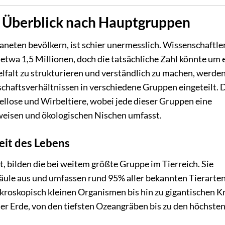
in Überblick nach Hauptgruppen
aneten bevölkern, ist schier unermesslich. Wissenschaftle
etwa 1,5 Millionen, doch die tatsächliche Zahl könnte um 
lfalt zu strukturieren und verständlich zu machen, werden
aftsverhältnissen in verschiedene Gruppen eingeteilt. 
ellose und Wirbeltiere, wobei jede dieser Gruppen eine
weisen und ökologischen Nischen umfasst.
eit des Lebens
, bilden die bei weitem größte Gruppe im Tierreich. Sie
säule aus und umfassen rund 95% aller bekannten Tierarten
ikroskopisch kleinen Organismen bis hin zu gigantischen K
er Erde, von den tiefsten Ozeangräben bis zu den höchste