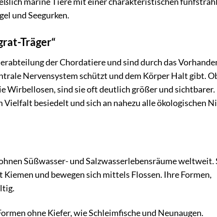
ßlich marine Tiere mit einer charakteristischen fünfstrah
igel und Seegurken.
grat-Träger“
nterabteilung der Chordatiere und sind durch das Vorhande
zentrale Nervensystem schützt und dem Körper Halt gibt. 
ie Wirbellosen, sind sie oft deutlich größer und sichtbarer.
 Vielfalt besiedelt und sich an nahezu alle ökologischen N
ewohnen Süßwasser- und Salzwasserlebensräume weltweit. 
 Kiemen und bewegen sich mittels Flossen. Ihre Formen,
tig.
Formen ohne Kiefer, wie Schleimfische und Neunaugen.