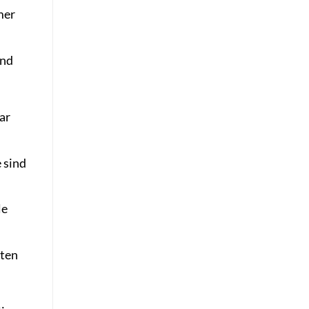
mer
und
ar
 sind
le
nten