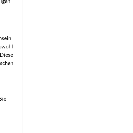
ligen
nsein
Obwohl
 Diese
ischen
Sie