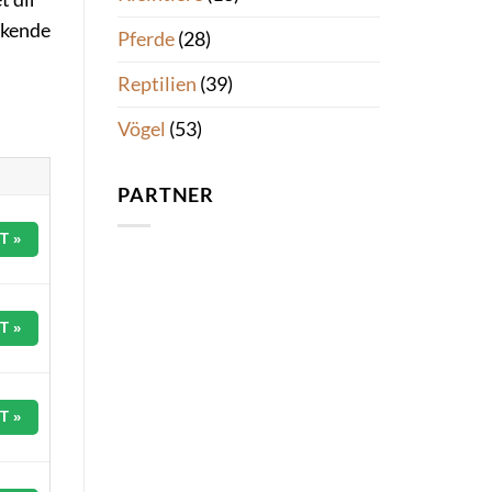
uckende
Pferde
(28)
Reptilien
(39)
Vögel
(53)
PARTNER
T »
T »
T »