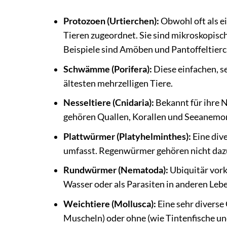
Protozoen (Urtierchen):
Obwohl oft als e
Tieren zugeordnet. Sie sind mikroskopisch
Beispiele sind Amöben und Pantoffeltierc
Schwämme (Porifera):
Diese einfachen, se
ältesten mehrzelligen Tiere.
Nesseltiere (Cnidaria):
Bekannt für ihre N
gehören Quallen, Korallen und Seeanemo
Plattwürmer (Platyhelminthes):
Eine dive
umfasst. Regenwürmer gehören nicht daz
Rundwürmer (Nematoda):
Ubiquitär vork
Wasser oder als Parasiten in anderen Leb
Weichtiere (Mollusca):
Eine sehr diverse
Muscheln) oder ohne (wie Tintenfische u